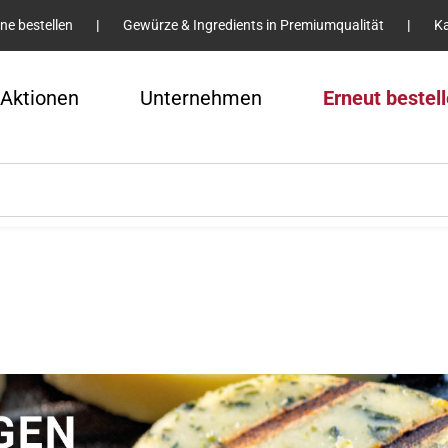
ine bestellen
|
Gewürze & Ingredients in Premiumqualität
|
Ka
Aktionen
Unternehmen
Erneut bestel