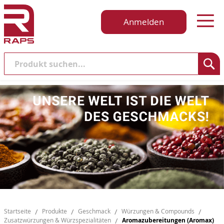
Anmelden
Suche
Startseite
Produkte
Geschmack
Würzungen & Compounds
Zusatzwürzungen & Würzspezialitäten
Aromazubereitungen (Aromax)