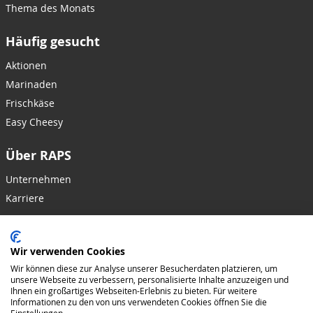
Thema des Monats
Häufig gesucht
Aktionen
Marinaden
Frischkäse
Easy Cheesy
Über RAPS
Unternehmen
Karriere
Hilfe & Kontakt
Wir verwenden Cookies
Kontakt
Wir können diese zur Analyse unserer Besucherdaten platzieren, um
FAQ
unsere Webseite zu verbessern, personalisierte Inhalte anzuzeigen und
Ihnen ein großartiges Webseiten-Erlebnis zu bieten. Für weitere
Informationen zu den von uns verwendeten Cookies öffnen Sie die