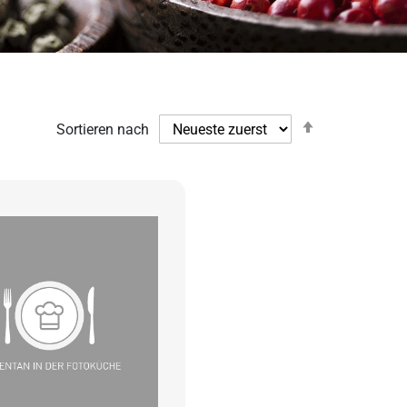
Absteigend
Sortieren nach
sortieren