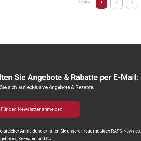
Seite
Sie lesen gerade die Seit
Seite
Seite
Zurück
1
2
3
lten Sie Angebote & Rabatte per E-Mail:
Sie sich auf exklusive Angebote & Rezepte.
Für den Newsletter anmelden
olgreicher Anmeldung erhalten Sie unseren regelmäßigen RAPS-Newslett
ngeboten, Rezepten und Co.