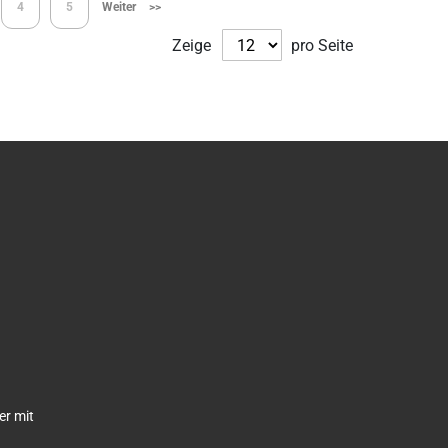
e
Seite
Seite
4
5
Weiter
>>
Zeige
pro Seite
er mit