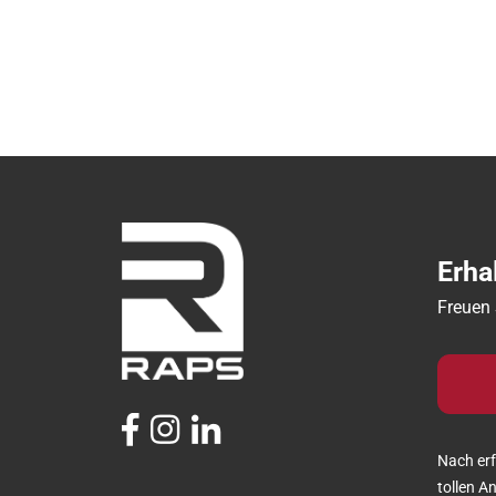
Erha
Freuen 
Nach erf
tollen A