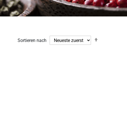
Absteigend
Sortieren nach
sortieren