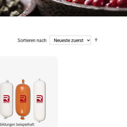
Absteigend
Sortieren nach
sortieren