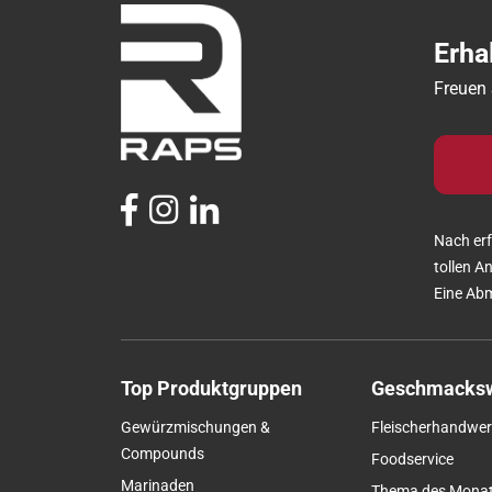
Erha
Freuen 
Nach erf
tollen A
Eine Abm
Top Produktgruppen
Geschmacksw
Gewürzmischungen &
Fleischerhandwer
Compounds
Foodservice
Marinaden
Thema des Mona