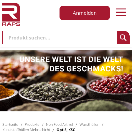
Anmelden
Suche
Startseite
Produkte
Non Food Artikel
Wursthüllen
Kunststoffhüllen Mehrschicht
OptiS, KSC